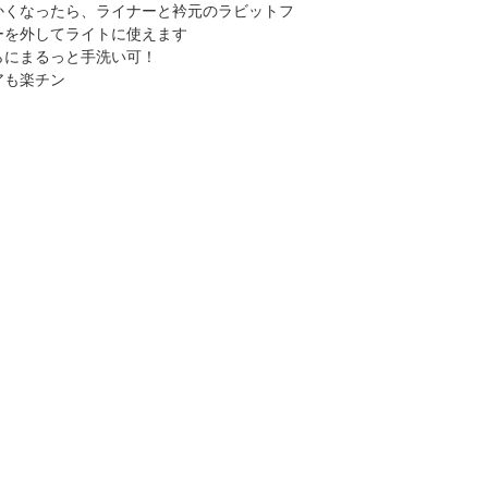
かくなったら、ライナーと衿元のラビットフ
ーを外してライトに使えます
らにまるっと手洗い可！
アも楽チン