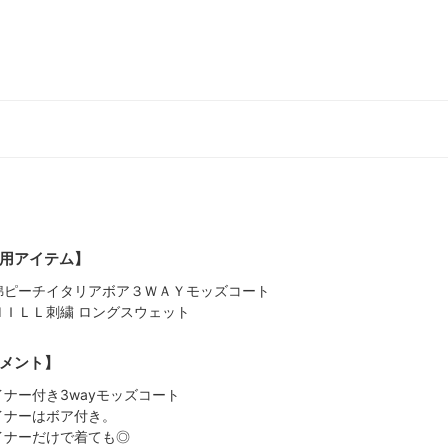
用アイテム】
綿ピーチイタリアボア３ＷＡＹモッズコート
ＨＩＬＬ刺繍 ロングスウェット
メント】
イナー付き3wayモッズコート
イナーはボア付き。
イナーだけで着ても◎