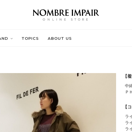
AND
TOPICS
ABOUT US
【着
中
Ｐ
【コ
ラ
ラ
ラ