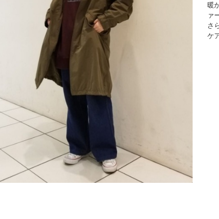
暖
ァ
さ
ケ