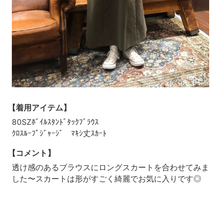
【着用アイテム】
80SZﾎﾞｲﾙｽﾀﾝﾄﾞﾀｯｸﾌﾞﾗｳｽ
ｸﾛｽﾙｰﾌﾟｼﾞｬｰｼﾞ ﾏｷｼ丈ｽｶｰﾄ
【コメント】
透け感のあるブラウスにロングスカートを合わせてみま
した〜スカートは形がすごく綺麗でお気に入りです◎