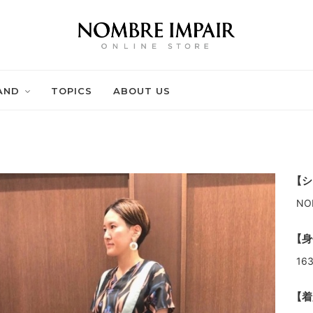
AND
TOPICS
ABOUT US
【シ
NO
【身
16
【着