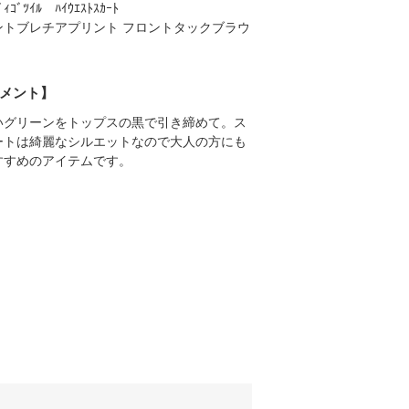
ﾞｨｺﾞﾂｲﾙ ﾊｲｳｴｽﾄｽｶｰﾄ
ントブレチアプリント フロントタックブラウ
メント】
いグリーンをトップスの黒で引き締めて。ス
ートは綺麗なシルエットなので大人の方にも
すすめのアイテムです。