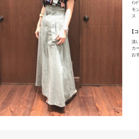
ｲﾝﾃ
モ
ス
【コ
淡
カ
お