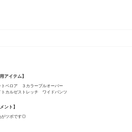
用アイテム】
ットベロア ３カラープルオーバー
イトカルゼストレッチ ワイドパンツ
メント】
色がツボです◎