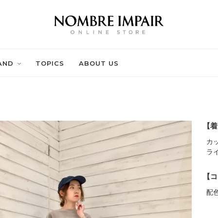
AND
TOPICS
ABOUT US
【着
カ
ラ
【コ
配