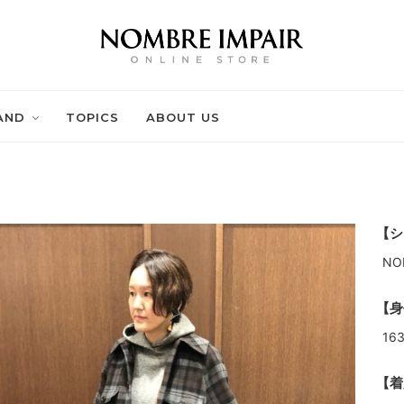
AND
TOPICS
ABOUT US
【シ
NO
【身
16
【着