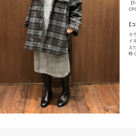
【F
C
【コ
そ
イ
え
軽