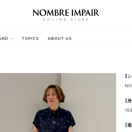
AND
TOPICS
ABOUT US
【シ
NO
【身
16
【着