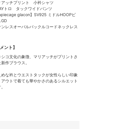
リアッチプリント 小衿シャツ
WAYトロ タックワイドパンツ
apiecage glacon】SV925 ミドルHOOPピ
GD
テンレスオーバルバックルコードネックレス
メント】
キシコ文化の象徴、マリアッチがプリントさ
た新作ブラウス。
えめな衿とウエストタックが女性らしい印象
、アウトで着ても華やかさのあるシルエット
す。