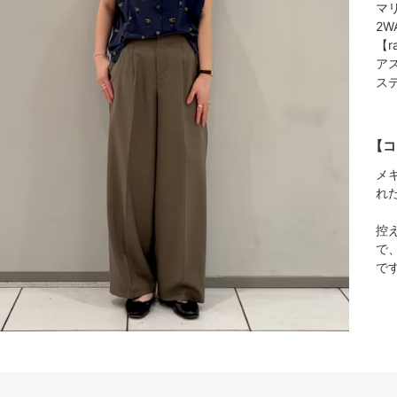
マ
2
【r
アス
ス
【コ
メ
れ
控
で
で