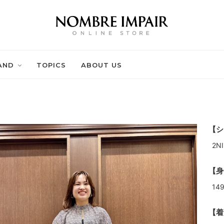
AND
TOPICS
ABOUT US
【シ
2N
【身
14
【着