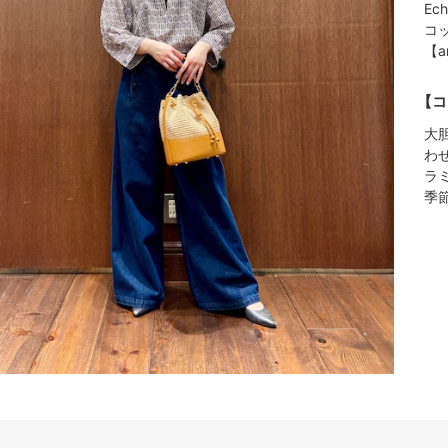
Ec
コ
【a
【コ
大
わ
ラ
季