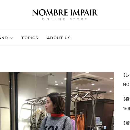
AND
TOPICS
ABOUT US
【シ
NO
【身
16
【着