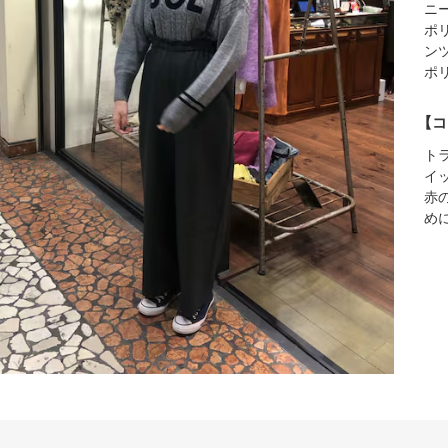
ニ
ポ
ン
ポ
【コ
ト
イ
赤
め