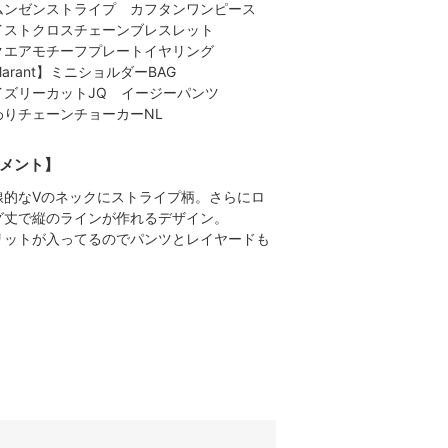
ムンゼンストライプ カフタンワンピース
イストクロスチェーンブレスレット
クエアモチーフプレートイヤリング
arant】ミニショルダーBAG
イズリーカットJQ イージーパンツ
わりチェーンチョーカーNL
メント】
線的なVのネックにストライプ柄。さらにロ
グ丈で縦のラインが作れるデザイン。
リットが入ってるのでパンツとレイヤードも