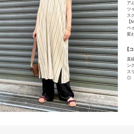
ア
ツ
ス
【M
ペ
変
【コ
直
ン
ス
◎