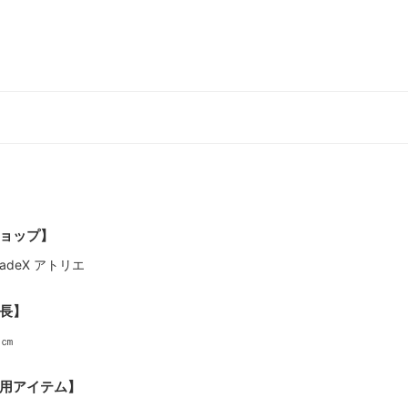
ョップ】
lladeX アトリエ
長】
9㎝
用アイテム】