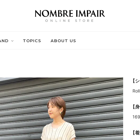
AND
TOPICS
ABOUT US
【シ
Ro
【身
16
【着