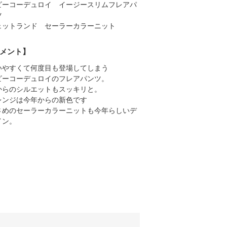
ビーコーデュロイ イージースリムフレアパ
ツ
ェットランド セーラーカラーニット
メント】
いやすくて何度目も登場してしまう
ビーコーデュロイのフレアパンツ。
からのシルエットもスッキリと。
レンジは今年からの新色です
さめのセーラーカラーニットも今年らしいデ
イン。