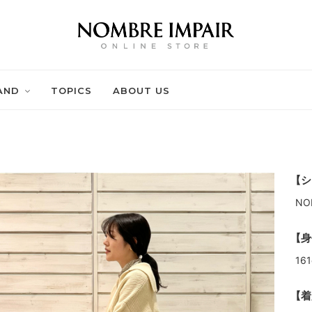
AND
TOPICS
ABOUT US
【シ
NO
【身
16
【着