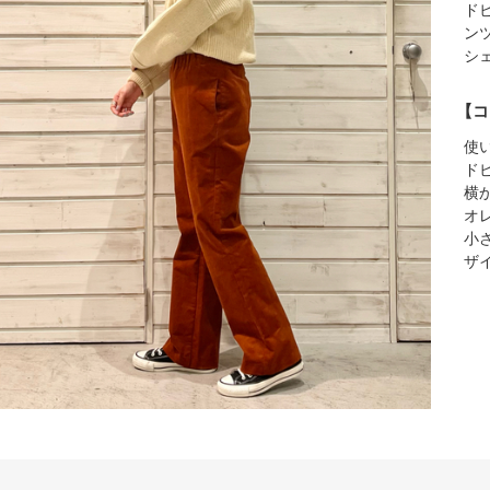
ド
ン
シ
【コ
使
ド
横
オ
小
ザ