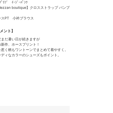
ﾌﾟﾘﾌﾞ ｲｰｼﾞｰﾊﾟﾝﾂ
ezzan boutique】クロスストラップ パンプ
ースPT 小衿ブラウス
メント】
だまだ暑い日が続きますが
の新作、ホースプリント！
を惹く柄もワントーンでまとめて着やすく。
ーディなカラーのシューズもポイント。