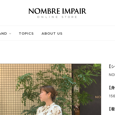
AND
TOPICS
ABOUT US
【シ
NO
【身
15
【着