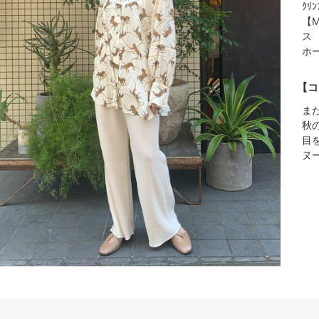
ｸﾘﾝ
【M
ス
ホ
【コ
ま
秋
目
ヌ