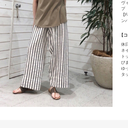
ヴ
プ
【F
ン
【コ
休
ネ
ト
び
ゆ
タ