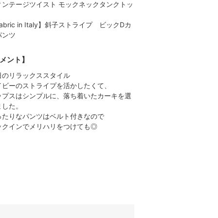
ィンテージツイスト モックネックタンクトッ
abric in Italy】斜子ストライプ ビックDカ
パンツ
メント】
日のリラックススタイル
イビーのストライプを活かしたくて、
ップスはシンプルに、落ち着いたカーキを選
ました。
ったりなパンツはベルト付きなので
ックインでメリハリをつけても◎