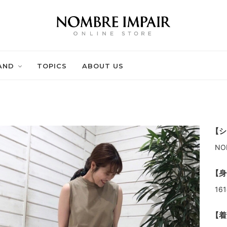
AND
TOPICS
ABOUT US
【シ
NO
【身
16
【着