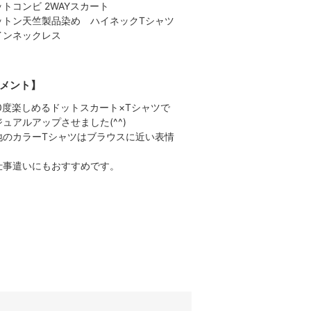
ットコンビ 2WAYスカート
ットン天竺製品染め ハイネックTシャツ
インネックレス
メント】
60度楽しめるドットスカート×Tシャツで
ジュアルアップさせました(^^)
地のカラーTシャツはブラウスに近い表情
、
仕事遣いにもおすすめです。