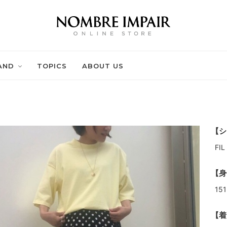
AND
TOPICS
ABOUT US
【シ
FI
【身
151
【着