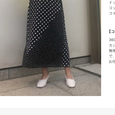
ド
コ
コ
【コ
3
カ
無
で
お