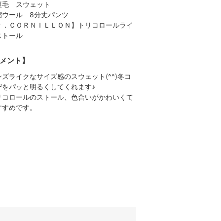
裏毛 スウェット
縮ウール 8分丈パンツ
Ｐ．ＣＯＲＮＩＬＬＯＮ】トリコロールライ
ストール
メント】
ンズライクなサイズ感のスウェット(^^)冬コ
デをパッと明るくしてくれます♪
リコロールのストール、色合いがかわいくて
すすめです。