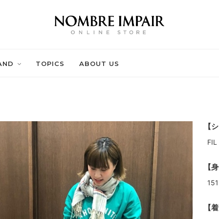
AND
TOPICS
ABOUT US
【シ
FI
【身
151
【着