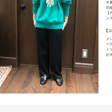
Ｒ
圧
【
ン
【コ
メ
ー
ト
お