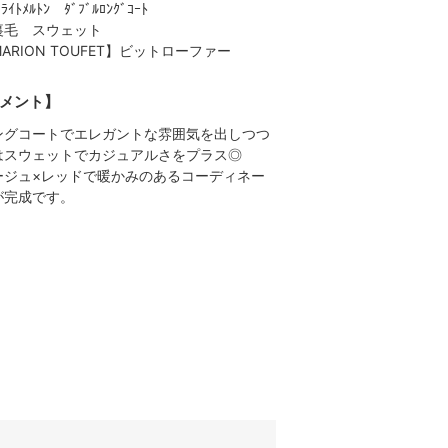
 ﾗｲﾄﾒﾙﾄﾝ ﾀﾞﾌﾞﾙﾛﾝｸﾞｺｰﾄ
裏毛 スウェット
ARION TOUFET】ビットローファー
メント】
ングコートでエレガントな雰囲気を出しつつ
はスウェットでカジュアルさをプラス◎
ージュ×レッドで暖かみのあるコーディネー
が完成です。