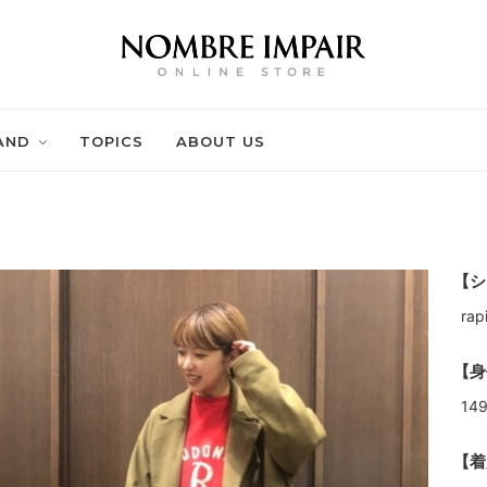
AND
TOPICS
ABOUT US
【シ
ra
【身
14
【着