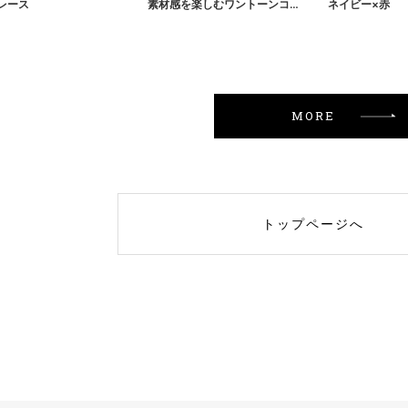
レース
素材感を楽しむワントーンコーデ
ネイビー×赤
MORE
トップページへ