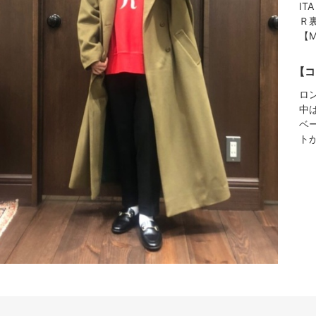
ITA
Ｒ
【M
【コ
ロ
中
ベ
ト