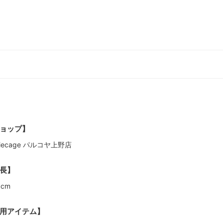
ョップ】
piecage パルコヤ上野店
長】
9cm
用アイテム】