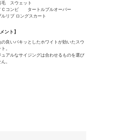
裏毛 スウェット
／Ｃコンビ タートルプルオーバー
ブルリブ ロングスカート
メント】
色の良いパキッとしたホワイトが効いたスウ
ット。
ジュアルなサイジングは合わせるものを選び
せん。