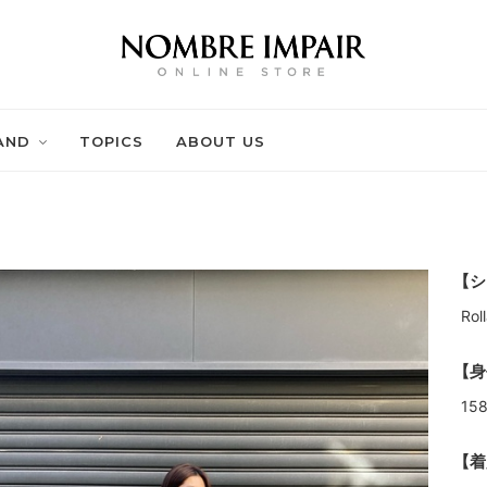
AND
TOPICS
ABOUT US
【シ
Ro
【身
15
【着