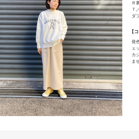
Ｒ
Ｔ
ダ
【コ
発
ェ
カ
ま