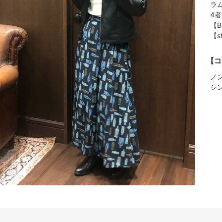
ラ
4
【
【s
【コ
ノ
シ