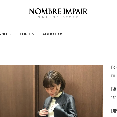
AND
TOPICS
ABOUT US
【シ
FI
【身
151
【着