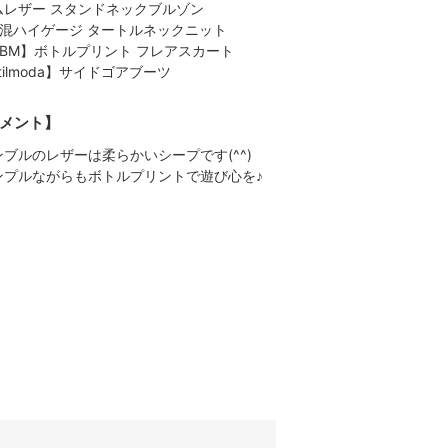
ムレザー スタンドネックブルゾン
者混ハイゲージ タートルネックニット
BBM】ボトルプリント フレアスカート
tilmoda】サイドゴアブーツ
メント】
ンブルのレザーは柔らかいシープです(^^)
ンプルながらもボトルプリントで遊び心を♪