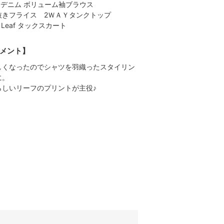
ozデニム ボリューム袖ブラウス
抜きフライス 2ＷＡＹタンクトップ
ll Leaf タックスカート
メント】
しくなったのでシャツを羽織ったスタイリン
に。
らしいリーフのプリントが主役♪