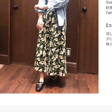
5
針
Fa
【コ
涼
グ
秋