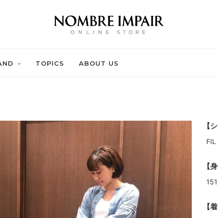
AND
TOPICS
ABOUT US
【シ
FI
【身
151
【着