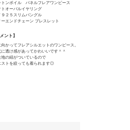
ットンボイル パネルフレアワンピース
クトオーバルイヤリング
Ｖ９２５スリムバングル
リーエンドチェーン ブレスレット
メント】
に向かってフレアシルエットのワンピース。
元に透け感があってかわいいです＾＾
生地の紐がついているので
エストを絞っても着られます◎