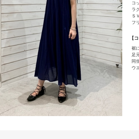
コ
ラ
Ｓ
フ
【コ
裾
足
同
ウ