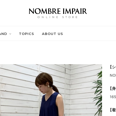
AND
TOPICS
ABOUT US
【シ
NO
【身
16
【着