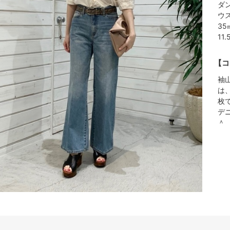
ダ
ウ
3
11
【コ
袖
は
枚
デ
＾