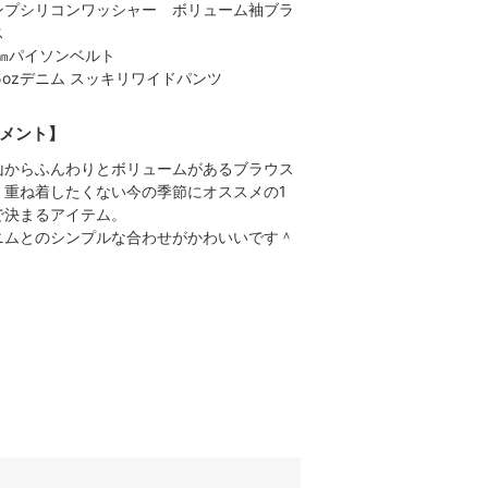
ンプシリコンワッシャー ボリューム袖ブラ
ス
5㎜パイソンベルト
.5ozデニム スッキリワイドパンツ
メント】
山からふんわりとボリュームがあるブラウス
、重ね着したくない今の季節にオススメの1
で決まるアイテム。
ニムとのシンプルな合わせがかわいいです＾