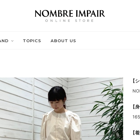
AND
TOPICS
ABOUT US
【シ
NO
【身
16
【着