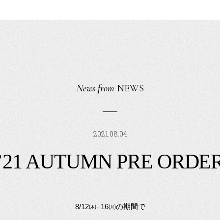
News from
NEWS
2021.08.04
’21 AUTUMN PRE ORDE
8/12㈭- 16㈪の期間で