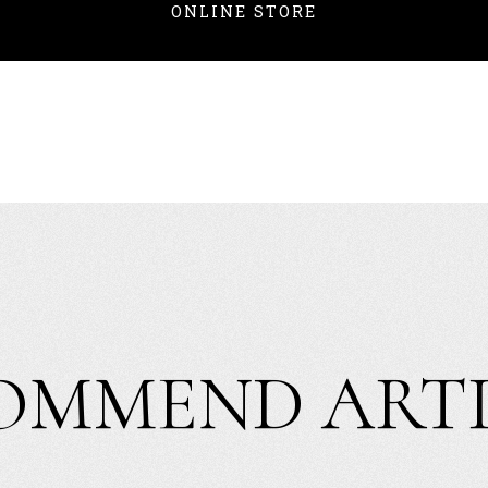
ONLINE STORE
OMMEND
ART