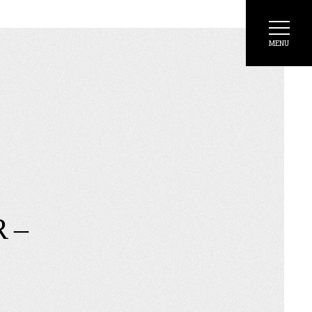
MENU
 –