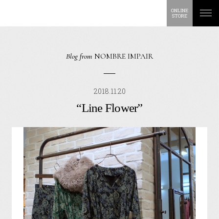
ONLINE
STORE
Blog from
NOMBRE IMPAIR
2018.11.20
“Line Flower”