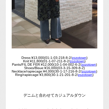
Dress:¥13,000(01-1-03-218-8-2/
zozotown
)
Knit:¥11,800(01-1-07-211-8-2/
zozotown
)
Pants/FIL DE FER:¥12,000(10-1-04-002-6-2/
zozotown
)
Shoes/Bisue:¥16,000(03-3-15-309-8-2)
Necklace/rapiecage:¥4,000(30-1-17-216-8-2/
zozotown
)
Ring/rapiecage:¥3,800(30-1-21-201-8-2/
zozotown
)
デニムと合わせてカジュアルダウン