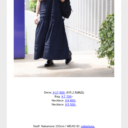
Dress
￥17,600-
(6月上旬納品)
Bag
￥7,700
–
Necklace
￥8,800-
Necklace
￥5,500-
Staff: Nakamura 153cm /
WEAD ID:
nakamura.