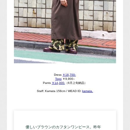
Dress
￥18,700-
Tops
￥9,900
–
Pants
￥14,300-
（6月上旬納品）
Staff: Kamata 158cm /
WEAD ID:
kamata.
優しいブラウンのカフタンワンピース。昨年