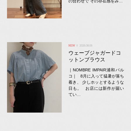
の合わせで その存在感をみ…
2026.08.06
ウェーブジャガードコ
ットンブラウス
｜NOMBRE IMPAIR浦和パル
コ｜ 8月に入って猛暑が落ち
着き、 少しホッとするような
日も。 お店には新作が届い
てい…