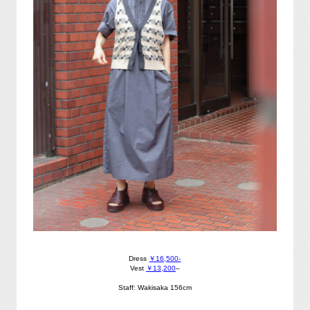
Dress
￥16,500-
Vest
￥13,200
–
Staff: Wakisaka 156cm