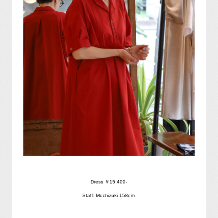
Dress ￥15,400-
Staff: Mochizuki 158cｍ