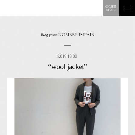
ONLINE
STORE
Blog from
NOMBRE IMPAIR
2019.10.03
“wool jacket”