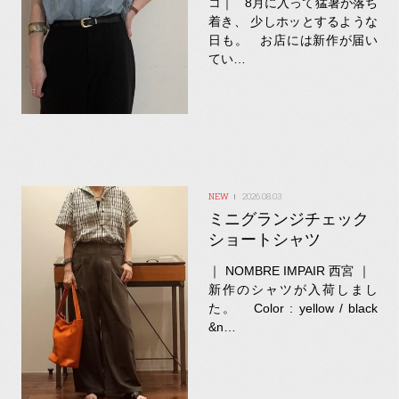
コ｜ 8月に入って猛暑が落ち
着き、 少しホッとするような
日も。 お店には新作が届い
てい…
2026.08.03
ミニグランジチェック
ショートシャツ
｜ NOMBRE IMPAIR 西宮 ｜
新作のシャツが入荷しまし
た。 Color : yellow / black
&n…