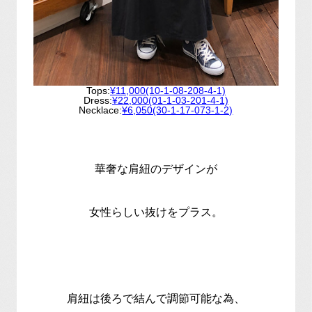
Tops:
¥11,000(10-1-08-208-4-1)
Dress:
¥22,000(01-1-03-201-4-1)
Necklace:
¥6,050(30-1-17-073-1-2)
華奢な肩紐のデザインが
女性らしい抜けをプラス。
肩紐は後ろで結んで調節可能な為、