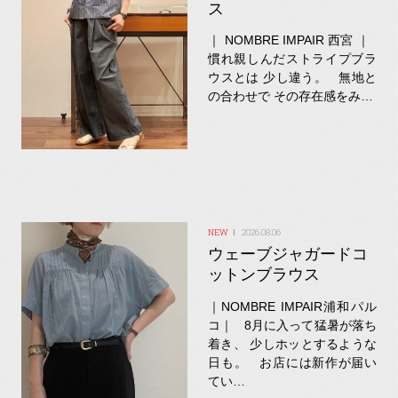
ス
｜ NOMBRE IMPAIR 西宮 ｜
慣れ親しんだストライプブラ
ウスとは 少し違う。 無地と
の合わせで その存在感をみ…
2026.08.06
ウェーブジャガードコ
ットンブラウス
｜NOMBRE IMPAIR浦和パル
コ｜ 8月に入って猛暑が落ち
着き、 少しホッとするような
日も。 お店には新作が届い
てい…