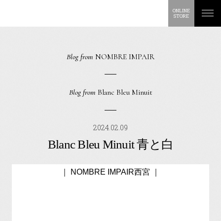
ONLINE
STORE
Blog from
NOMBRE IMPAIR
Blog from
Blanc Bleu Minuit
2024.02.09
Blanc Bleu Minuit 青と白
｜ NOMBRE IMPAIR西宮 ｜