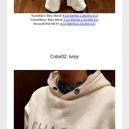
Tops/Blanc Bleu Minuit:
￥16,500(04-1-08-001-4-1)
Pants/Blanc Bleu Minuit:
￥14,850(04-1-04-005-3-2
Shoes/EPOCHE’XI:
￥14,300(03-3-15-303-3-2)
Color02. Ivory