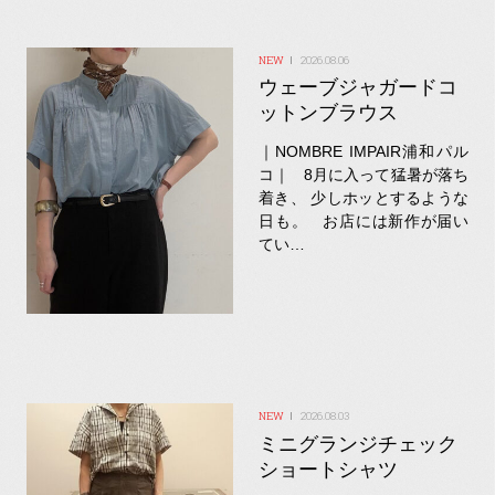
2026.08.06
ウェーブジャガードコ
ットンブラウス
｜NOMBRE IMPAIR浦和パル
コ｜ 8月に入って猛暑が落ち
着き、 少しホッとするような
日も。 お店には新作が届い
てい…
2026.08.03
ミニグランジチェック
ショートシャツ