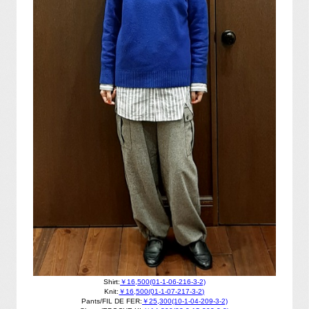
Shirt:
￥16,500(01-1-06-216-3-2)
Knit:
￥16,500(01-1-07-217-3-2)
Pants/FIL DE FER:
￥25,300(10-1-04-209-3-2)