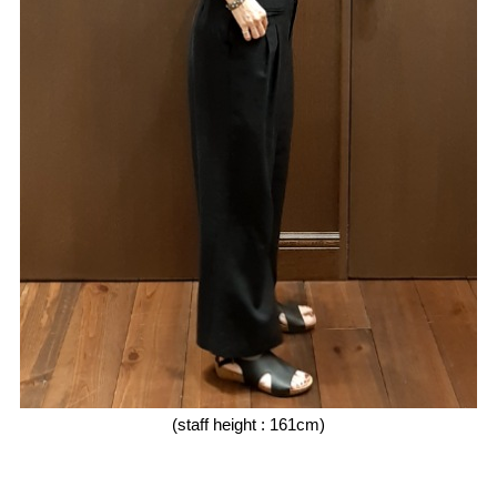
(staff height : 161cm)