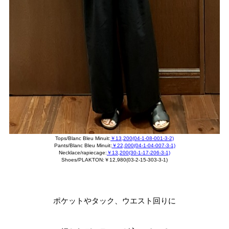
Tops/Blanc Bleu Minuit:
￥13,200(04-1-08-001-3-2)
Pants/Blanc Bleu Minuit:
￥22,000(04-1-04-007-3-1)
Necklace/rapiecage:
￥13,200(30-1-17-206-3-1)
Shoes/PLAKTON:￥12,980(03-2-15-303-3-1)
ポケットやタック、ウエスト回りに