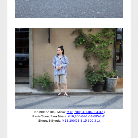
Tops/Blanc Bleu Minuit:
￥18,700(04-1-06-004-3-1)
Pants/Blanc Bleu Minuit:
￥19,800(04-1-04-005-3-1)
Shoes/Stilmoda:
￥13,200(03-3-15-300-3-1)