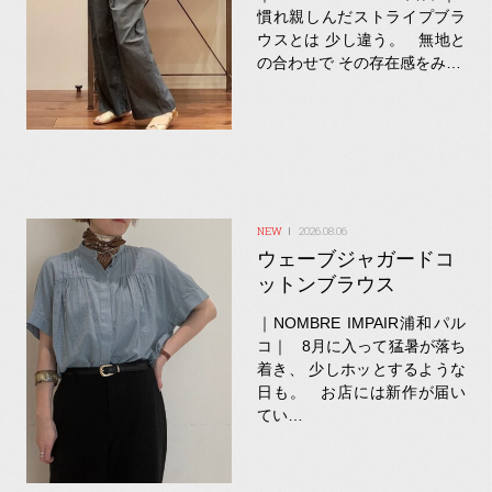
慣れ親しんだストライプブラ
ウスとは 少し違う。 無地と
の合わせで その存在感をみ…
2026.08.06
ウェーブジャガードコ
ットンブラウス
｜NOMBRE IMPAIR浦和パル
コ｜ 8月に入って猛暑が落ち
着き、 少しホッとするような
日も。 お店には新作が届い
てい…