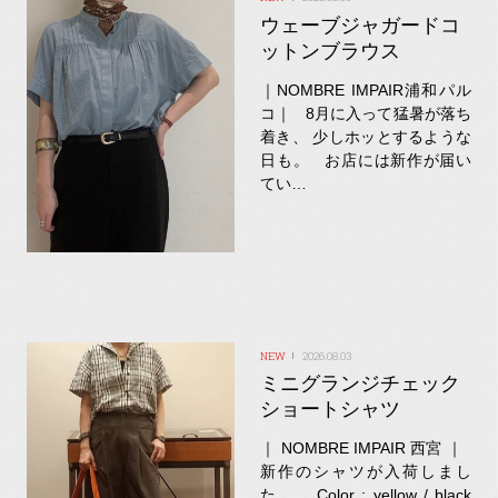
ウェーブジャガードコ
ットンブラウス
｜NOMBRE IMPAIR浦和パル
コ｜ 8月に入って猛暑が落ち
着き、 少しホッとするような
日も。 お店には新作が届い
てい…
2026.08.03
ミニグランジチェック
ショートシャツ
｜ NOMBRE IMPAIR 西宮 ｜
新作のシャツが入荷しまし
た。 Color : yellow / black