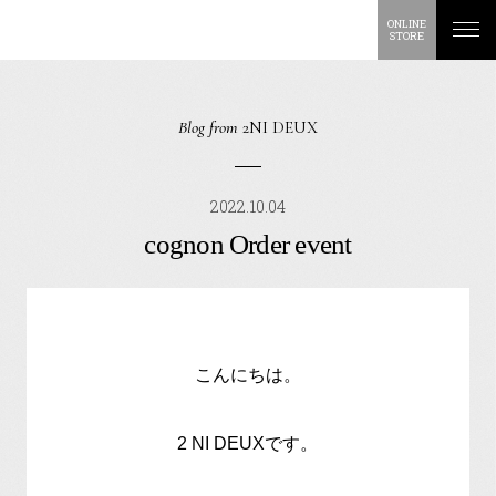
ONLINE
STORE
Blog from
2NI DEUX
2022.10.04
cognon Order event
こんにちは。
2 NI DEUXです。