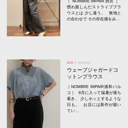
｜ NOMBRE IMPAIR 西宮 ｜
慣れ親しんだストライプブラ
ウスとは 少し違う。 無地と
の合わせで その存在感をみ…
2026.08.06
ウェーブジャガードコ
ットンブラウス
｜NOMBRE IMPAIR浦和パル
コ｜ 8月に入って猛暑が落ち
着き、 少しホッとするような
日も。 お店には新作が届い
てい…