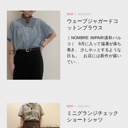
2026.08.06
ウェーブジャガードコ
ットンブラウス
｜NOMBRE IMPAIR浦和パル
コ｜ 8月に入って猛暑が落ち
着き、 少しホッとするような
日も。 お店には新作が届い
てい…
2026.08.03
ミニグランジチェック
ショートシャツ