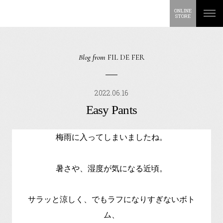
ONLINE
STORE
Blog from
FIL DE FER
2022.06.16
Easy Pants
梅雨に入ってしまいましたね。
暑さや、湿度が気になる近頃。
サラッと涼しく、でもラフになりすぎないボト
ム、