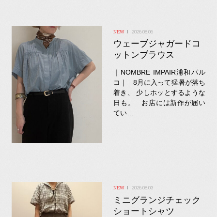
2026.08.06
ウェーブジャガードコ
ットンブラウス
｜NOMBRE IMPAIR浦和パル
コ｜ 8月に入って猛暑が落ち
着き、 少しホッとするような
日も。 お店には新作が届い
てい…
2026.08.03
ミニグランジチェック
ショートシャツ