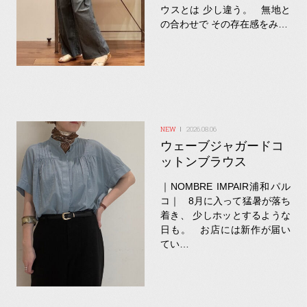
ウスとは 少し違う。 無地と
の合わせで その存在感をみ…
2026.08.06
ウェーブジャガードコ
ットンブラウス
｜NOMBRE IMPAIR浦和パル
コ｜ 8月に入って猛暑が落ち
着き、 少しホッとするような
日も。 お店には新作が届い
てい…