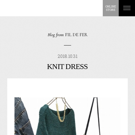
ONLINE
STORE
Blog from
FIL DE FER
2018.10.31
KNIT DRESS