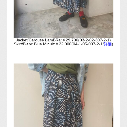
Jacket/Carouse LamBRa:￥29,700(03-2-02-307-2-1)
Skirt/Blanc Blue Minuit:￥22,000(04-1-05-007-2-1/
詳細
)