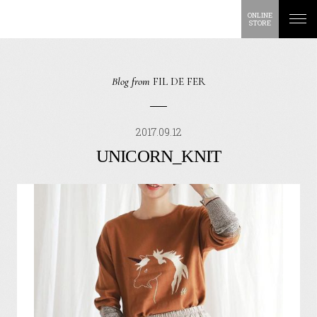
ONLINE
STORE
Blog from
FIL DE FER
2017.09.12
UNICORN_KNIT