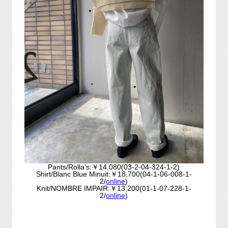
Pants/Rolla’s:￥14,080(03-2-04-324-1-2)
Shirt/Blanc Blue Minuit:￥18,700(04-1-06-008-1-
2/
online
)
Knit/NOMBRE IMPAIR:￥13,200(01-1-07-228-1-
2/
online
)