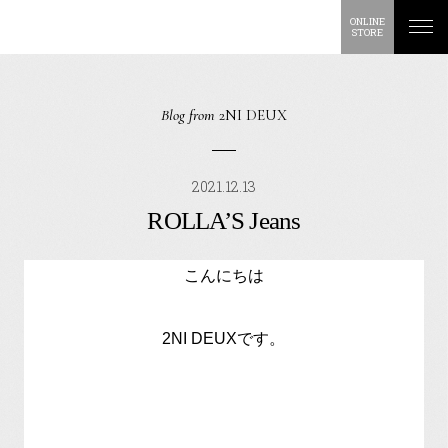
ONLINE
STORE
Blog from
2NI DEUX
2021.12.13
ROLLA’S Jeans
こんにちは
2NI DEUXです。