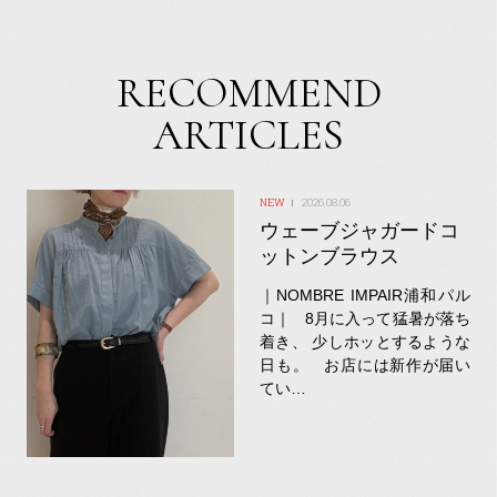
RECOMMEND
ARTICLES
2026.08.06
ウェーブジャガードコ
ットンブラウス
｜NOMBRE IMPAIR浦和パル
コ｜ 8月に入って猛暑が落ち
着き、 少しホッとするような
日も。 お店には新作が届い
てい…