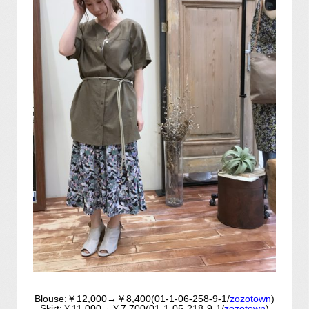
Blouse:￥12,000→￥8,400(01-1-06-258-9-1/
zozotown
)
Skirt:￥11,000→￥7,700(01-1-05-218-9-1/
zozotown
)