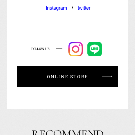
Instagram
/
twitter
FOLLOW US
ONLINE STORE
RECOMMEND