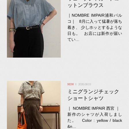
ットンブラウス
｜NOMBRE IMPAIR浦和パル
コ｜ 8月に入って猛暑が落ち
着き、 少しホッとするような
日も。 お店には新作が届い
てい…
2026.08.03
ミニグランジチェック
ショートシャツ
｜ NOMBRE IMPAIR 西宮 ｜
新作のシャツが入荷しまし
た。 Color : yellow / black
&n…