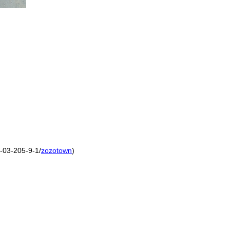
03-205-9-1/
zozotown
)