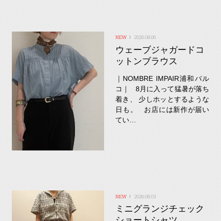
2026.08.06
ウェーブジャガードコ
ットンブラウス
｜NOMBRE IMPAIR浦和パル
コ｜ 8月に入って猛暑が落ち
着き、 少しホッとするような
日も。 お店には新作が届い
てい…
2026.08.03
ミニグランジチェック
ショートシャツ