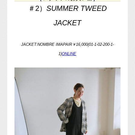
＃2）
SUMMER TWEED
JACKET
JACKET:NOMBRE IMAPAIR￥16,000(01-1-02-200-1-
1)
ONLINE