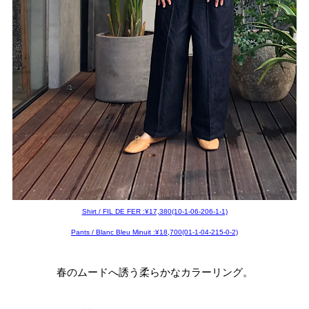
Shirt / FIL DE FER :¥17,380(10-1-06-206-1-1)
Pants / Blanc Bleu Minuit :¥18,700(01-1-04-215-0-2)
春のムードへ誘う柔らかなカラーリング。