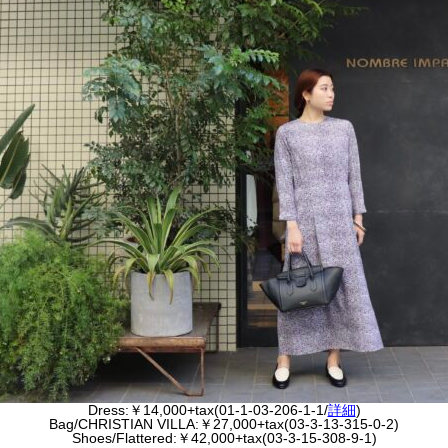
Dress:￥14,000+tax(01-1-03-206-1-1/
詳細
)
Bag/CHRISTIAN VILLA:￥27,000+tax(03-3-13-315-0-2)
Shoes/Flattered:￥42,000+tax(03-3-15-308-9-1)