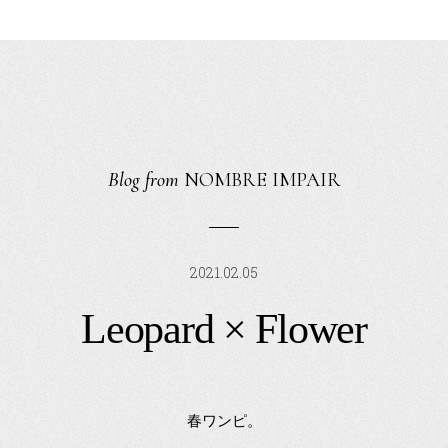
Blog from
NOMBRE IMPAIR
2021.02.05
Leopard × Flower
春ワンピ。