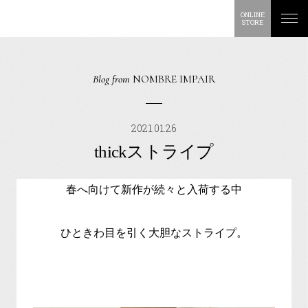
ONLINE
STORE
Blog from
NOMBRE IMPAIR
2021.01.26
thickストライプ
春へ向けて新作が続々と入荷する中
ひときわ目を引く大胆なストライプ。