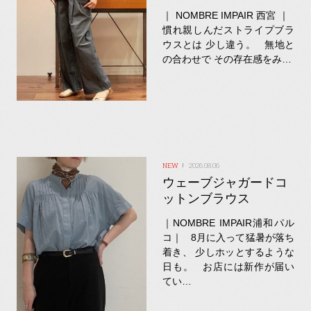
｜ NOMBRE IMPAIR 西宮 ｜
慣れ親しんだストライプブラ
ウスとは 少し違う。 無地と
の合わせで その存在感をみ…
2026.08.06
ウェーブジャガードコ
ットンブラウス
｜NOMBRE IMPAIR浦和パル
コ｜ 8月に入って猛暑が落ち
着き、 少しホッとするような
日も。 お店には新作が届い
てい…