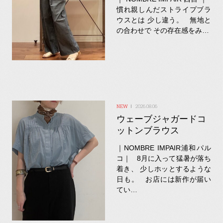
慣れ親しんだストライプブラ
ウスとは 少し違う。 無地と
の合わせで その存在感をみ…
2026.08.06
ウェーブジャガードコ
ットンブラウス
｜NOMBRE IMPAIR浦和パル
コ｜ 8月に入って猛暑が落ち
着き、 少しホッとするような
日も。 お店には新作が届い
てい…