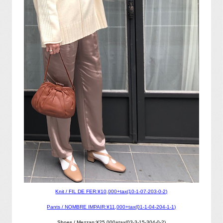
Knit / FIL DE FER:¥10,000+tax(10-1-07-203-0-2)
Pants / NOMBRE IMPAIR:¥11,000+tax(01-1-04-204-1-1)
Shoes / Mezzan:¥25,000+tax(03-3-15-304-0-2)