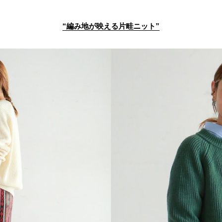
“編み地が映える片畦ニット
”